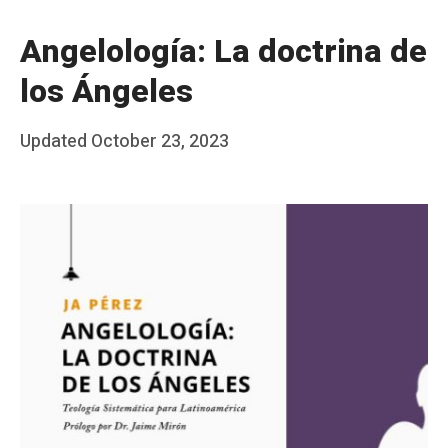
Angelología: La doctrina de
los Ángeles
Posted
Updated
October 23, 2023
b
on
y
J
A
P
é
r
e
z