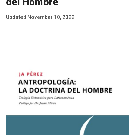
del Hombre
Posted
Updated
November 10, 2022
b
on
y
J
A
P
é
r
e
z