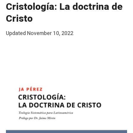
Cristología: La doctrina de
Cristo
Posted
Updated
November 10, 2022
b
on
y
J
A
P
é
r
e
z