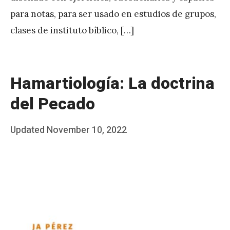
para notas, para ser usado en estudios de grupos,
clases de instituto bíblico, […]
Hamartiología: La doctrina
del Pecado
Posted
Updated
November 10, 2022
b
on
y
J
A
P
é