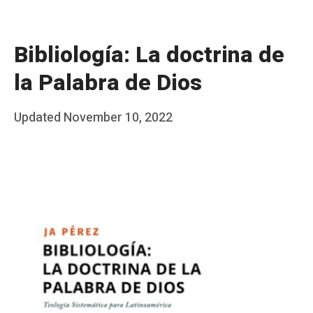
Bibliología: La doctrina de
la Palabra de Dios
Posted
Updated
November 10, 2022
b
on
y
J
A
P
é
r
e