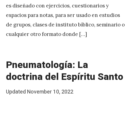
es diseñado con ejercicios, cuestionarios y
espacios para notas, para ser usado en estudios
de grupos, clases de instituto bíblico, seminario o
cualquier otro formato donde […]
Pneumatología: La
doctrina del Espíritu Santo
Posted
Updated
November 10, 2022
b
on
y
J
A