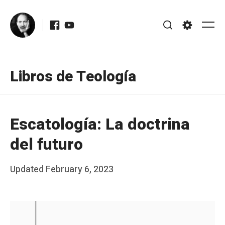
Skip
Facebook
Youtube
to
Me
Search
Settings
content
Libros de Teología
Escatología: La doctrina
del futuro
Posted
Updated
February 6, 2023
b
on
y
J