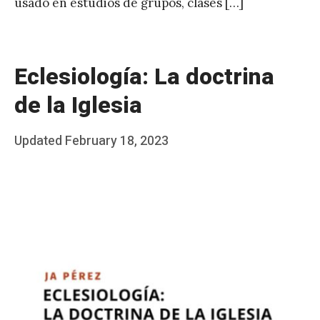
usado en estudios de grupos, clases […]
Eclesiología: La doctrina
de la Iglesia
Posted
Updated
February 18, 2023
b
on
y
J
A
P
é
r