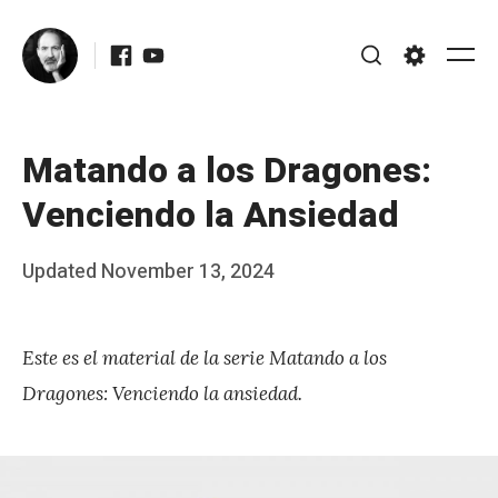
Skip
Facebook
Youtube
to
Me
Search
Settings
content
Matando a los Dragones:
Venciendo la Ansiedad
Posted
Updated
November 13, 2024
b
on
y
Este es el material de la serie Matando a los
J
Dragones: Venciendo la ansiedad.
A
P
é