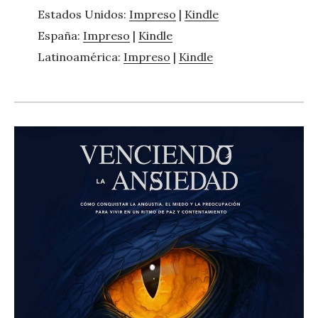
Estados Unidos:
Impreso
|
Kindle
España:
Impreso
|
Kindle
Latinoamérica:
Impreso
|
Kindle