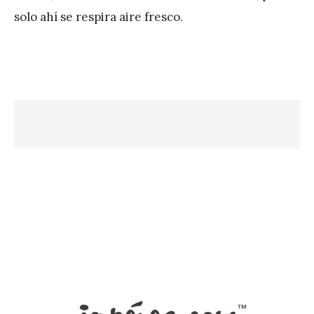
P
solo ahí se respira aire fresco.
é
r
e
z