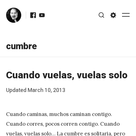
Skip
Facebook
Youtube
to
Me
Search
Settings
content
cumbre
Cuando vuelas, vuelas solo
Posted
Updated
March 10, 2013
b
on
y
Cuando caminas, muchos caminan contigo.
J
Cuando corres, pocos corren contigo. Cuando
A
vuelas, vuelas solo… La cumbre es solitaria, pero