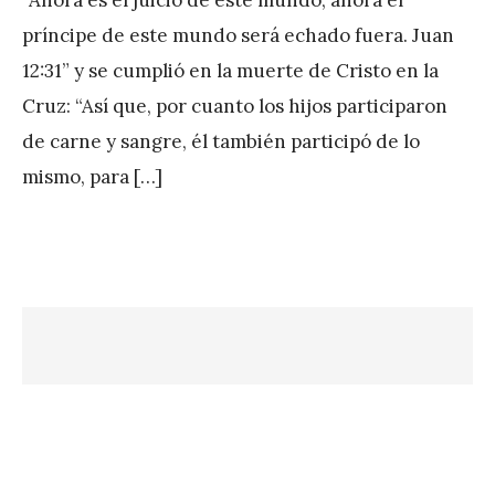
A
príncipe de este mundo será echado fuera. Juan
P
12:31” y se cumplió en la muerte de Cristo en la
é
Cruz: “Así que, por cuanto los hijos participaron
r
de carne y sangre, él también participó de lo
e
mismo, para […]
z