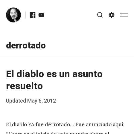
Skip
Facebook
Youtube
to
Me
Search
Settings
content
derrotado
El diablo es un asunto
resuelto
Posted
Updated
May 6, 2012
b
on
y
El diablo YA fue derrotado… Fue anunciado aquí:
J
“Ahora es el juicio de este mundo; ahora el