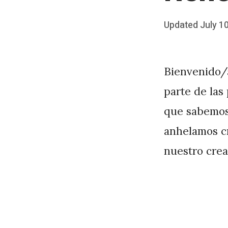
Posted
Updated
July 1
b
on
y
J
Bienvenido/a
A
parte de las
P
que sabemos
é
anhelamos cr
r
nuestro crea
e
z