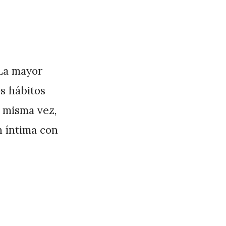
 La mayor
s hábitos
 misma vez,
n íntima con