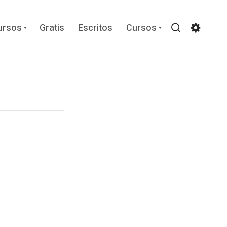
Expand
Expand
ursos
Gratis
Escritos
Cursos
child
child
Search
Settin
menu
menu