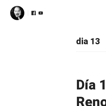
Facebook
Youtube
Skip
to
dia 13
content
Día 
Reno