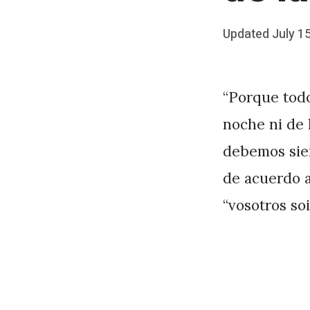
Posted
Updated
July 1
b
on
y
J
“Porque todo
A
noche ni de l
P
debemos sie
é
de acuerdo a
r
“vosotros soi
e
z