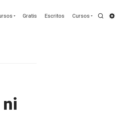
Expand
Expand
ursos
Gratis
Escritos
Cursos
child
child
Search
Settin
menu
menu
 ni