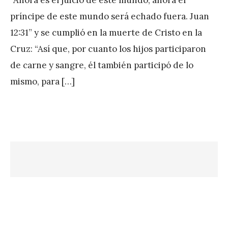
A
príncipe de este mundo será echado fuera. Juan
P
12:31” y se cumplió en la muerte de Cristo en la
é
Cruz: “Así que, por cuanto los hijos participaron
r
de carne y sangre, él también participó de lo
e
mismo, para […]
z