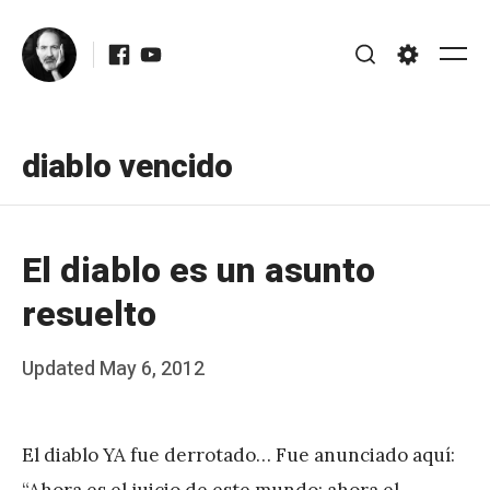
Skip
Facebook
Youtube
to
Me
Search
Settings
content
diablo vencido
El diablo es un asunto
resuelto
Posted
Updated
May 6, 2012
b
on
y
El diablo YA fue derrotado… Fue anunciado aquí:
J
“Ahora es el juicio de este mundo; ahora el