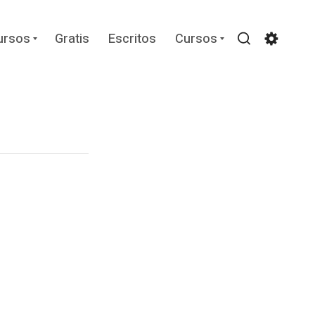
Expand
Expand
ursos
Gratis
Escritos
Cursos
child
child
Search
Settin
menu
menu