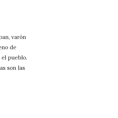
eban, varón
leno de
 el pueblo.
as son las