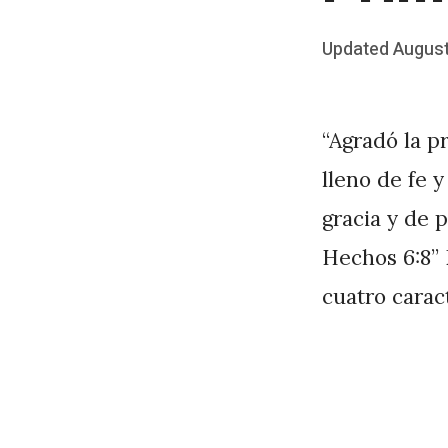
Posted
Updated
August
b
on
y
J
“Agradó la p
A
lleno de fe 
P
gracia y de 
é
Hechos 6:8” 
r
cuatro caract
e
z