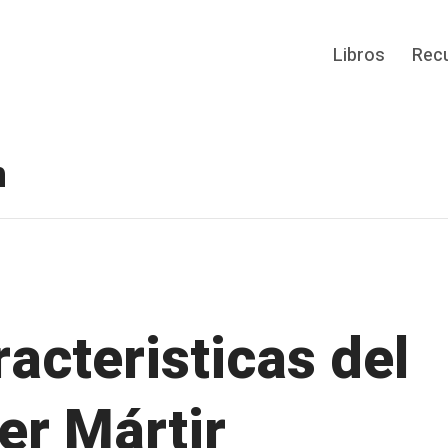
Libros
Rec
n
racteristicas del
er Mártir