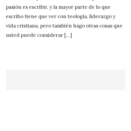
P
pasión es escribir, y la mayor parte de lo que
é
escribo tiene que ver con teología, liderazgo y
r
vida cristiana, pero también hago otras cosas que
e
usted puede considerar […]
z