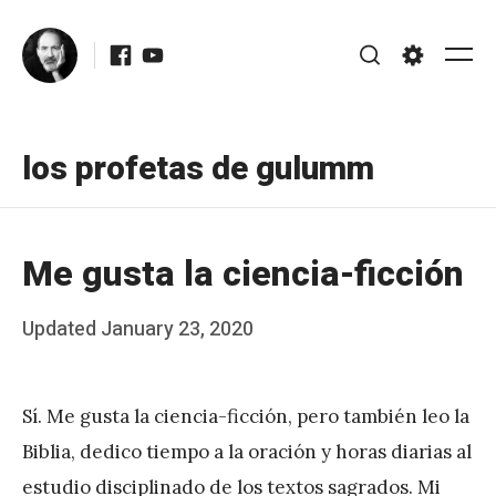
Skip
Facebook
Youtube
to
Me
Search
Settings
content
los profetas de gulumm
Me gusta la ciencia-ficción
Posted
Updated
January 23, 2020
b
on
y
Sí. Me gusta la ciencia-ficción, pero también leo la
J
Biblia, dedico tiempo a la oración y horas diarias al
A
estudio disciplinado de los textos sagrados. Mi