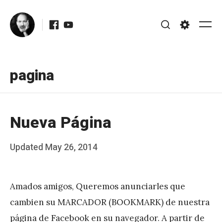
Skip
Facebook
Youtube
to
Me
Search
Settings
content
pagina
Nueva Página
Posted
Updated
May 26, 2014
b
on
y
Amados amigos, Queremos anunciarles que
J
cambien su MARCADOR (BOOKMARK) de nuestra
A
página de Facebook en su navegador. A partir de