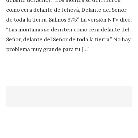
A
como cera delante de Jehová, Delante del Señor
P
de toda la tierra. Salmos 97:5″ La versión NTV dice:
é
“Las montañas se derriten como cera delante del
r
Señor, delante del Señor de toda la tierra.” No hay
e
problema muy grande para tu […]
z