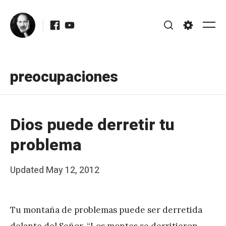
Skip
Facebook
Youtube
to
Me
Search
Settings
content
preocupaciones
Dios puede derretir tu
problema
Posted
Updated
May 12, 2012
b
on
y
Tu montaña de problemas puede ser derretida
J
delante del Señor. “Los montes se derritieron