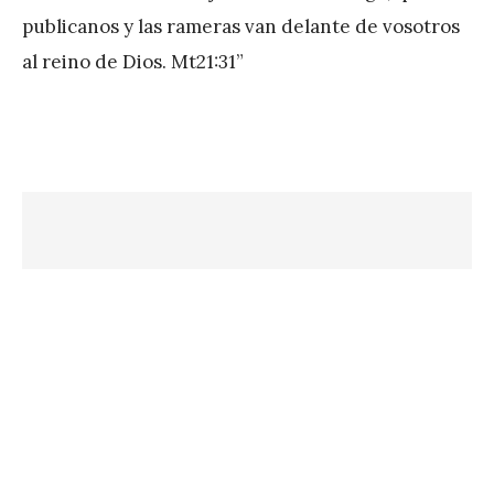
P
publicanos y las rameras van delante de vosotros
é
al reino de Dios. Mt21:31”
r
e
z