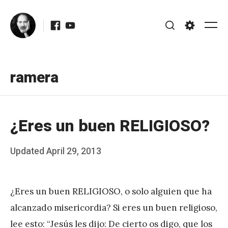
Skip
Facebook
Youtube
to
Me
Search
Settings
content
ramera
¿Eres un buen RELIGIOSO?
Posted
Updated
April 29, 2013
b
on
y
¿Eres un buen RELIGIOSO, o solo alguien que ha
J
alcanzado misericordia? Si eres un buen religioso,
A
lee esto: “Jesús les dijo: De cierto os digo, que los