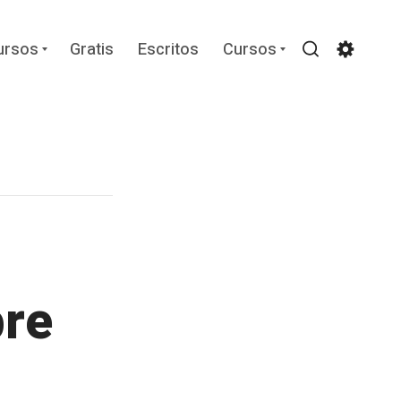
Expand
Expand
ursos
Gratis
Escritos
Cursos
child
child
Search
Settin
menu
menu
bre