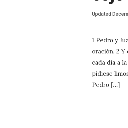
Posted
Updated
Decemb
b
on
y
J
1 Pedro y Jua
A
oración. 2 Y
P
cada día a l
é
pidiese limo
r
Pedro […]
e
z