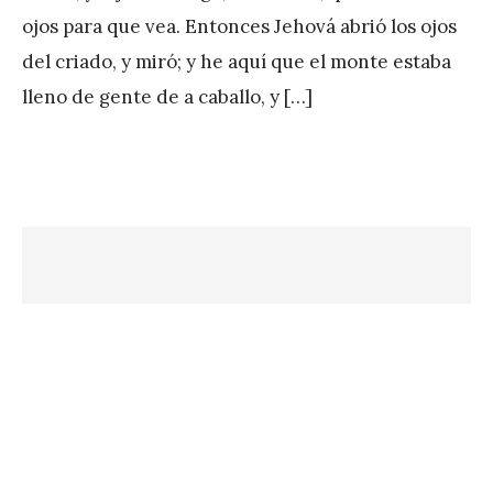
P
ojos para que vea. Entonces Jehová abrió los ojos
é
del criado, y miró; y he aquí que el monte estaba
r
lleno de gente de a caballo, y […]
e
z