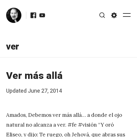
Skip
Facebook
Youtube
to
Me
Search
Settings
content
ver
Ver más allá
Posted
Updated
June 27, 2014
b
on
y
Amados, Debemos ver más allá… a donde el ojo
J
natural no alcanza a ver. #fe #visión “Y oró
A
Eliseo, y dijo: Te ruego, oh Jehová, que abras sus