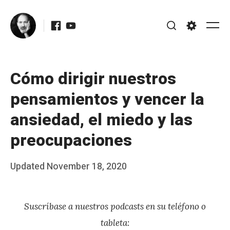
Skip
Facebook
Youtube
to
Me
Search
Settings
content
Cómo dirigir nuestros
pensamientos y vencer la
ansiedad, el miedo y las
preocupaciones
Posted
Updated
November 18, 2020
b
on
y
Suscríbase a nuestros podcasts en su teléfono o
J
tableta:
A