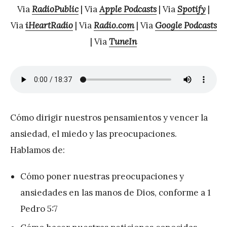
Via
RadioPublic
| Via
Apple Podcasts
| Via
Spotify
|
P
Via
iHeartRadio
| Via
Radio.com
| Via
Google Podcasts
é
| Via
TuneIn
r
e
z
Cómo dirigir nuestros pensamientos y vencer la
ansiedad, el miedo y las preocupaciones.
Hablamos de:
Cómo poner nuestras preocupaciones y
ansiedades en las manos de Dios, conforme a 1
Pedro 5:7