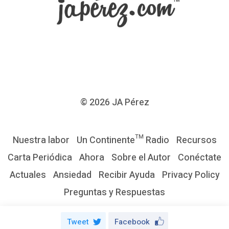
r
e
s
d
e
l
a
© 2026
JA Pérez
A
n
Nuestra labor
Un Continente™ Radio
Recursos
s
Carta Periódica
Ahora
Sobre el Autor
Conéctate
i
Actuales
Ansiedad
Recibir Ayuda
Privacy Policy
e
Preguntas y Respuestas
d
a
Tweet
Facebook