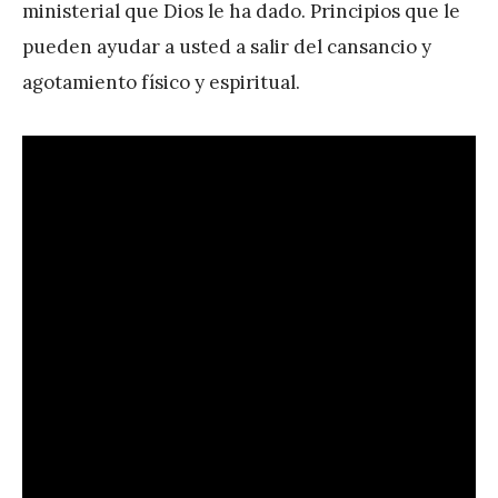
ministerial que Dios le ha dado. Principios que le
é
pueden ayudar a usted a salir del cansancio y
r
agotamiento físico y espiritual.
e
z