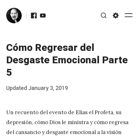
Skip
Facebook
Youtube
to
Me
Search
Settings
content
Cómo Regresar del
Desgaste Emocional Parte
5
Posted
Updated
January 3, 2019
b
on
y
Un recuento del evento de Elías el Profeta, su
J
depresión, cómo Dios le ministra y cómo regresa
A
del cansancio y desgaste emocional a la visión
P