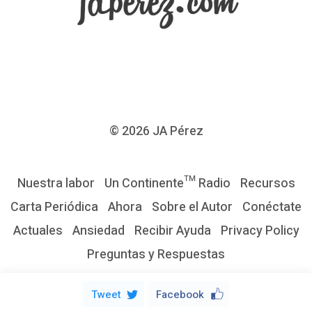
r
d
e
l
D
e
© 2026
JA Pérez
s
g
Nuestra labor
Un Continente™ Radio
Recursos
a
Carta Periódica
Ahora
Sobre el Autor
Conéctate
s
Actuales
Ansiedad
Recibir Ayuda
Privacy Policy
t
Preguntas y Respuestas
e
E
Tweet
Facebook
m