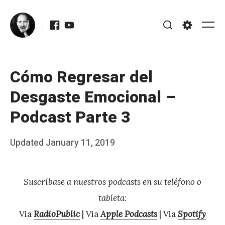
Skip
Facebook
Youtube
to
Me
Search
Settings
content
Cómo Regresar del
Desgaste Emocional –
Podcast Parte 3
Posted
Updated
January 11, 2019
b
on
y
Suscríbase a nuestros podcasts en su teléfono o
J
tableta:
A
Via
RadioPublic
| Via
Apple Podcasts
| Via
Spotify
P