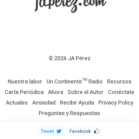
r
d
e
l
D
e
© 2026
JA Pérez
s
g
Nuestra labor
Un Continente™ Radio
Recursos
a
Carta Periódica
Ahora
Sobre el Autor
Conéctate
s
Actuales
Ansiedad
Recibir Ayuda
Privacy Policy
t
Preguntas y Respuestas
e
E
Tweet
Facebook
m