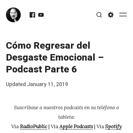
Skip
Facebook
Youtube
to
Me
Search
Settings
content
Cómo Regresar del
Desgaste Emocional –
Podcast Parte 6
Posted
Updated
January 11, 2019
b
on
y
Suscríbase a nuestros podcasts en su teléfono o
J
tableta:
A
Via
RadioPublic
| Via
Apple Podcasts
| Via
Spotify
P