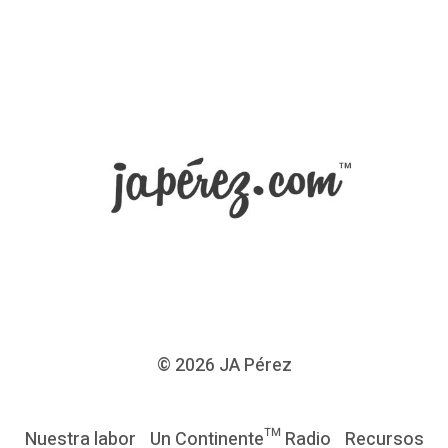
i
a
P
o
s
t
-
p
a
n
d
e
© 2026
JA Pérez
m
i
Nuestra labor
Un Continente™ Radio
Recursos