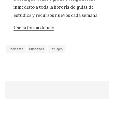
inmediato a toda la librería de guías de
estudios y recursos nuevos cada semana.
Use la forma debajo
Podcasts
Cristianos
Tatuajes
«
I
g
l
e
s