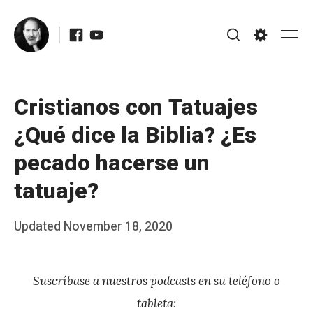
Skip
Facebook
Youtube
to
Me
Search
Settings
content
Cristianos con Tatuajes
¿Qué dice la Biblia? ¿Es
pecado hacerse un
tatuaje?
Posted
Updated
November 18, 2020
b
on
y
Suscríbase a nuestros podcasts en su teléfono o
J
tableta:
A