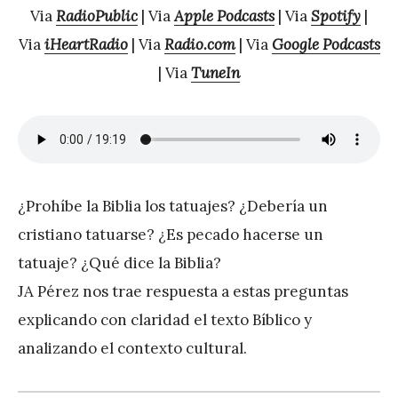
Via
RadioPublic
| Via
Apple Podcasts
| Via
Spotify
|
P
Via
iHeartRadio
| Via
Radio.com
| Via
Google Podcasts
é
| Via
TuneIn
r
e
z
¿Prohíbe la Biblia los tatuajes? ¿Debería un
cristiano tatuarse? ¿Es pecado hacerse un
tatuaje? ¿Qué dice la Biblia?
JA Pérez nos trae respuesta a estas preguntas
explicando con claridad el texto Bíblico y
analizando el contexto cultural.