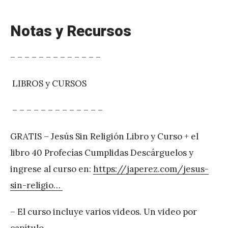
Notas y Recursos
– – – – – – – – – – – – –
LIBROS y CURSOS
– – – – – – – – – – – – –
GRATIS – Jesús Sin Religión Libro y Curso + el
libro 40 Profecías Cumplidas Descárguelos y
ingrese al curso en:
https://japerez.com/jesus-
sin-religio…
– El curso incluye varios videos. Un video por