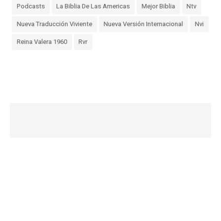
Podcasts
La Biblia De Las Americas
Mejor Biblia
Ntv
Nueva Traducción Viviente
Nueva Versión Internacional
Nvi
Reina Valera 1960
Rvr
«
L
a
C
o
b
e
r
t
u