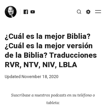
Skip
Facebook
Youtube
to
Me
Search
Settings
content
¿Cuál es la mejor Biblia?
¿Cuál es la mejor versión
de la Biblia? Traducciones
RVR, NTV, NIV, LBLA
Posted
Updated
November 18, 2020
b
on
y
Suscríbase a nuestros podcasts en su teléfono o
J
tableta:
A