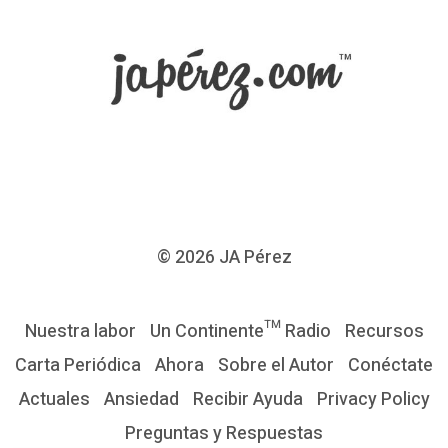
r
a
y
E
l
D
i
e
© 2026
JA Pérez
z
m
Nuestra labor
Un Continente™ Radio
Recursos
o
Carta Periódica
Ahora
Sobre el Autor
Conéctate
d
Actuales
Ansiedad
Recibir Ayuda
Privacy Policy
e
Preguntas y Respuestas
D