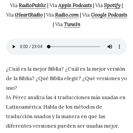
Via
RadioPublic
| Via
Apple Podcasts
| Via
Spotify
|
P
Via
iHeartRadio
| Via
Radio.com
| Via
Google Podcasts
é
| Via
TuneIn
r
e
z
¿Cuál es la mejor Biblia? ¿Cuál es la mejor versión
de la Biblia? ¿Qué Biblia elegir? ¿Qué versiones yo
uso?
JA Pérez analiza las 4 traducciones más usadas en
Latinoamérica. Habla de los métodos de
traducción usados y la manera en que las
diferentes versiones pueden ser usadas mejor.