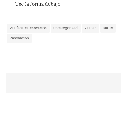
Use la forma debajo
21 Días De Renovación
Uncategorized
21 Dias
Dia 15
Renovacion
«
D
í
a
1
4
–
2