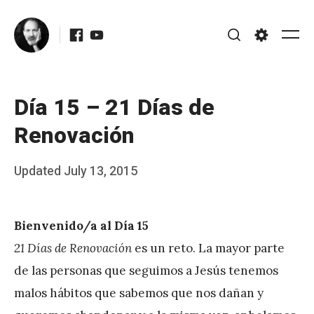
Skip
Facebook
Youtube
to
Me
Search
Settings
content
Día 15 – 21 Días de
Renovación
Posted
Updated
July 13, 2015
b
on
y
Bienvenido/a al Día 15
J
21 Días de Renovación
es un reto. La mayor parte
A
de las personas que seguimos a Jesús tenemos
P
malos hábitos que sabemos que nos dañan y
é