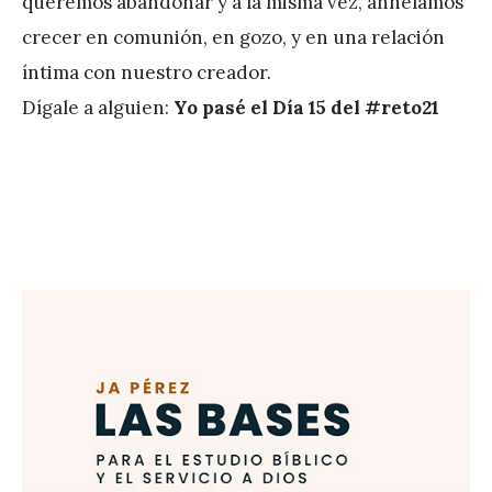
queremos abandonar y a la misma vez, anhelamos
r
crecer en comunión, en gozo, y en una relación
e
íntima con nuestro creador.
z
Dígale a alguien:
Yo pasé el Día 15 del #reto21