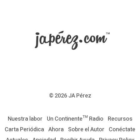
1
D
í
a
s
d
e
R
e
n
© 2026
JA Pérez
o
v
Nuestra labor
Un Continente™ Radio
Recursos
a
Carta Periódica
Ahora
Sobre el Autor
Conéctate
c