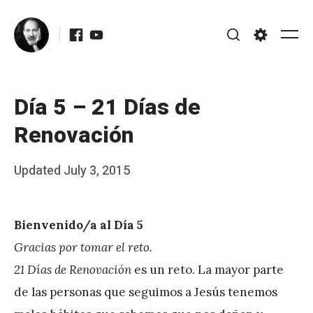
Skip
Facebook
Youtube
to
Me
Search
Settings
content
Día 5 – 21 Días de
Renovación
Posted
Updated
July 3, 2015
b
on
y
Bienvenido/a al Día 5
J
Gracias por tomar el reto.
A
21 Días de Renovación
es un reto. La mayor parte
P
de las personas que seguimos a Jesús tenemos
é