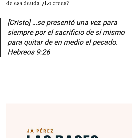
de esa deuda. ¿Lo crees?
é
r
[Cristo] …se presentó una vez para
e
siempre por el sacrificio de sí mismo
z
para quitar de en medio el pecado.
Hebreos 9:26