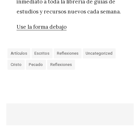
inmediato a toda la librería de guías de
estudios y recursos nuevos cada semana.
Use la forma debajo
Artículos
Escritos
Reflexiones
Uncategorized
Cristo
Pecado
Reflexiones
«
C
u
i
d
a