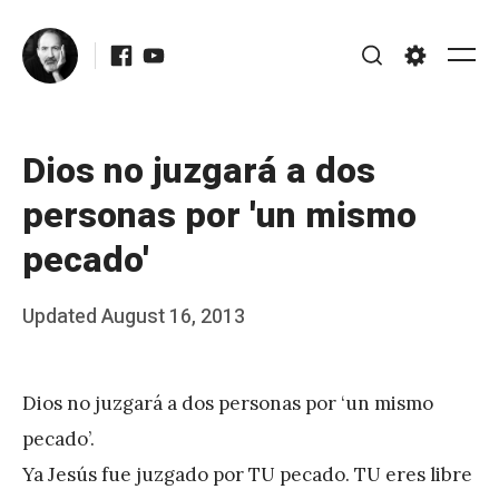
Skip
Facebook
Youtube
to
Me
Search
Settings
content
Dios no juzgará a dos
personas por 'un mismo
pecado'
Posted
Updated
August 16, 2013
b
on
y
Dios no juzgará a dos personas por ‘un mismo
J
pecado’.
A
Ya Jesús fue juzgado por TU pecado. TU eres libre
P