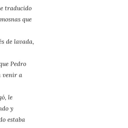
ue traducido
limosnas que
és de lavada,
 que Pedro
n venir a
ó, le
ndo y
do estaba