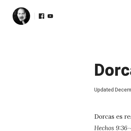
Facebook
Youtube
Skip
to
content
Dorc
Posted
Updated
Decemb
b
on
y
J
Dorcas es re
A
Hechos 9:36-