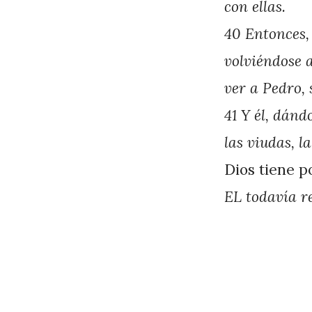
con ellas.
40 Entonces, 
volviéndose al
ver a Pedro, 
41 Y él, dánd
las viudas, l
Dios tiene p
EL todavía r