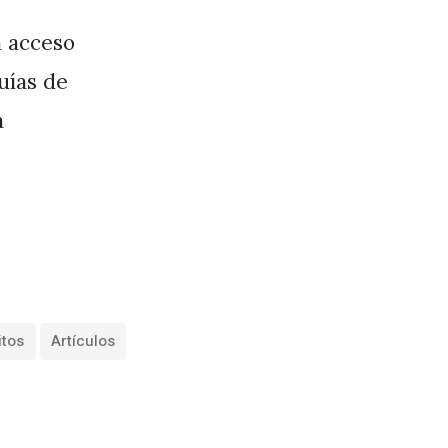
a acceso
guías de
a
itos
Artículos