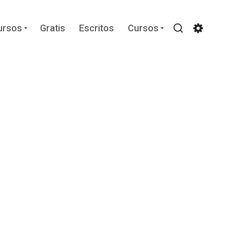
Expand
Expand
ursos
Gratis
Escritos
Cursos
child
child
Search
Settin
menu
menu