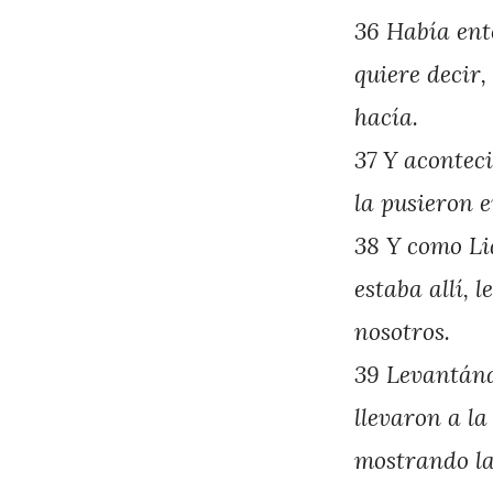
P
36 Había ent
é
quiere decir
r
hacía.
e
37 Y acontec
z
la pusieron e
38 Y como Lid
estaba allí, 
nosotros.
39 Levantándo
llevaron a la
mostrando la