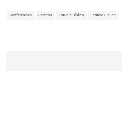
Conferencias
Escritos
Estudio Bíblico
Estudio Biblico
«
L
a
s
c
o
s
a
s
q
u