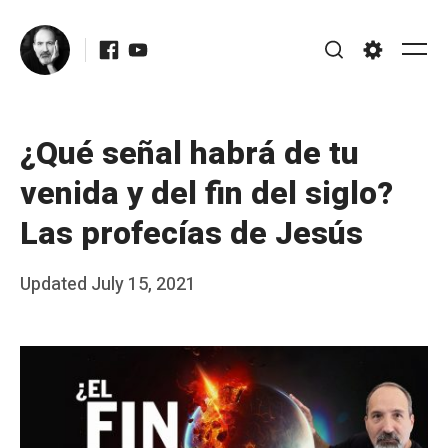
Skip
Facebook
Youtube
to
Me
Search
Settings
content
¿Qué señal habrá de tu
venida y del fin del siglo?
Las profecías de Jesús
Posted
Updated
July 15, 2021
b
on
y
J
A
P