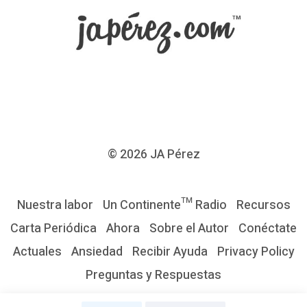
e
d
e
b
e
n
s
© 2026
JA Pérez
u
c
Nuestra labor
Un Continente™ Radio
Recursos
e
Carta Periódica
Ahora
Sobre el Autor
Conéctate
d
Actuales
Ansiedad
Recibir Ayuda
Privacy Policy
e
Preguntas y Respuestas
r
p