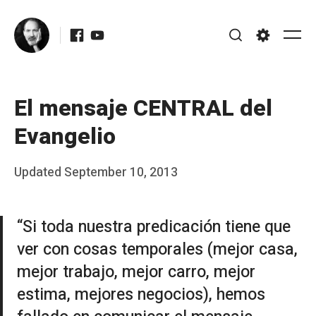
Skip
Facebook
Youtube
to
Me
Search
Settings
content
El mensaje CENTRAL del
Evangelio
Posted
Updated
September 10, 2013
b
on
y
“Si toda nuestra predicación tiene que
J
ver con cosas temporales (mejor casa,
A
mejor trabajo, mejor carro, mejor
P
estima, mejores negocios), hemos
é