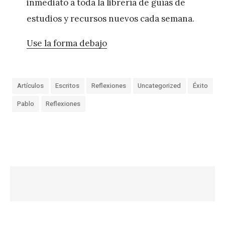
inmediato a toda la librería de guías de
estudios y recursos nuevos cada semana.
Use la forma debajo
Artículos
Escritos
Reflexiones
Uncategorized
Éxito
Pablo
Reflexiones
«
L
o
s
a
ñ