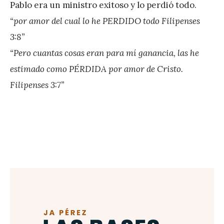
Pablo era un ministro exitoso y lo perdió todo.
é
“por amor del cual lo he PERDIDO todo Filipenses
r
3:8”
e
“Pero cuantas cosas eran para mí ganancia, las he
z
estimado como PÉRDIDA por amor de Cristo.
Filipenses 3:7”