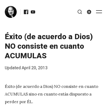
Skip
Facebook
Youtube
to
Me
Search
Settings
content
Éxito (de acuerdo a Dios)
NO consiste en cuanto
ACUMULAS
Posted
Updated
April 20, 2013
b
on
y
Éxito (de acuerdo a Dios) NO consiste en cuanto
J
ACUMULAS sino en cuanto estás dispuesto a
A
perder por ÉL.
P