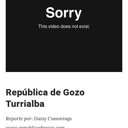
r
e
z
República de Gozo
Turrialba
Reporte por: Daisy Cummings
www.republicadegozo.com