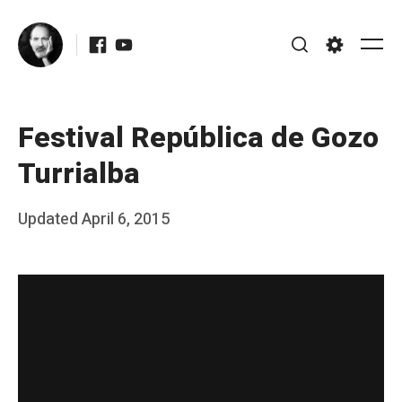
Skip
Facebook
Youtube
to
Me
Search
Settings
content
Festival República de Gozo
Turrialba
Posted
Updated
April 6, 2015
b
on
y
J
A
P
é