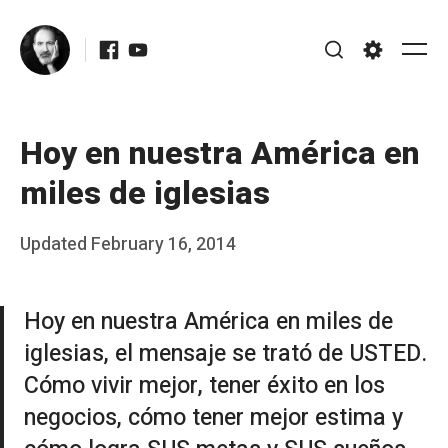
Skip
Facebook
Youtube
to
Me
Search
Settings
content
Hoy en nuestra América en
miles de iglesias
Posted
Updated
February 16, 2014
b
on
y
Hoy en nuestra América en miles de
J
iglesias, el mensaje se trató de USTED.
A
Cómo vivir mejor, tener éxito en los
P
negocios, cómo tener mejor estima y
é