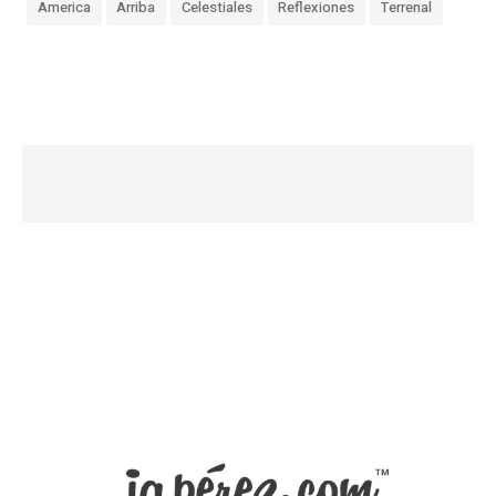
America
Arriba
Celestiales
Reflexiones
Terrenal
«
M
e
n
g
u
a
r
O
p
o
r