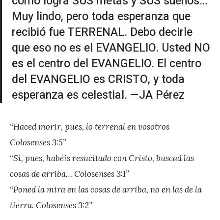
cómo logra SUS metas y SUS sueños…
r
Muy lindo, pero toda esperanza que
e
recibió fue TERRENAL. Debo decirle
z
que eso no es el EVANGELIO. Usted NO
es el centro del EVANGELIO. El centro
del EVANGELIO es CRISTO, y toda
esperanza es celestial. —JA Pérez
“Haced morir, pues, lo terrenal en vosotros
Colosenses 3:5”
“Si, pues, habéis resucitado con Cristo, buscad las
cosas de arriba… Colosenses 3:1”
“Poned la mira en las cosas de arriba, no en las de la
tierra. Colosenses 3:2”