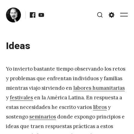
Skip
Facebook
Youtube
to
Me
Search
Settings
content
Posted
Updated
Ideas
on
March
b
27,
Yo invierto bastante tiempo observando los retos
y
2016
y problemas que enfrentan individuos y familias
J
mientras viajo sirviendo en
labores humanitarias
A
y
festivales
en la América Latina. En respuesta a
P
estas necesidades he escrito varios
libros
y
é
sostengo
seminarios
donde expongo principios e
r
ideas que traen respuestas prácticas a estos
e