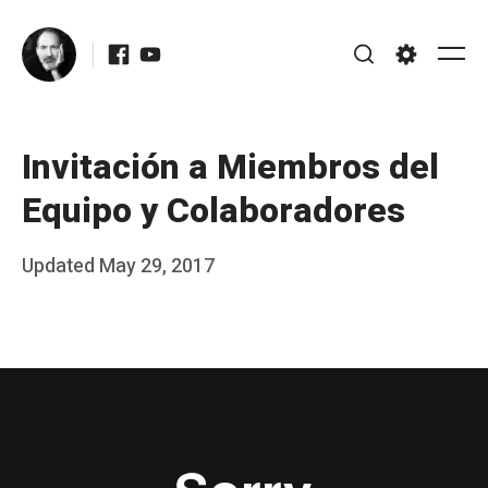
Skip
Facebook
Youtube
to
Me
Search
Settings
content
Invitación a Miembros del
Equipo y Colaboradores
Posted
Updated
May 29, 2017
b
on
y
J
A
P
é