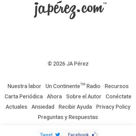
a
m
a
n
o
d
e
© 2026
JA Pérez
u
n
Nuestra labor
Un Continente™ Radio
Recursos
h
Carta Periódica
Ahora
Sobre el Autor
Conéctate
o
Actuales
Ansiedad
Recibir Ayuda
Privacy Policy
m
Preguntas y Respuestas
b
r
Tweet
Facebook