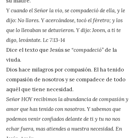
su madre.
r
Y cuando el Señor la vio, se compadeció de ella, y le
e
dijo: No llores. Y acercándose, tocó el féretro; y los
z
que lo llevaban se detuvieron. Y dijo: Joven, a ti te
digo, levántate. Lc 7:13-14
Dice el texto que Jesús se
“compadeció”
de la
viuda.
Dios hace milagros por compasión. El ha tenido
compasión de nosotros y se compadece de todo
aquél que tiene necesidad.
Señor HOY recibimos la abundancia de compasión y
amor que has tenido con nosotros. Y sabemos que
podemos venir confiados delante de ti y tu no nos
echar fuera, mas atiendes a nuestra necesidad. En