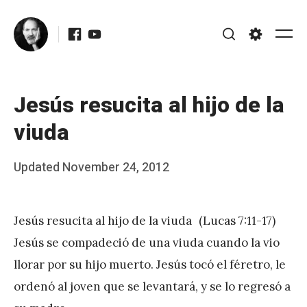
Skip
Facebook
Youtube
to
Me
Search
Settings
content
Jesús resucita al hijo de la
viuda
Posted
Updated
November 24, 2012
b
on
y
Jesús resucita al hijo de la viuda (Lucas 7:11-17)
J
Jesús se compadeció de una viuda cuando la vio
A
llorar por su hijo muerto. Jesús tocó el féretro, le
P
ordenó al joven que se levantará, y se lo regresó a
é