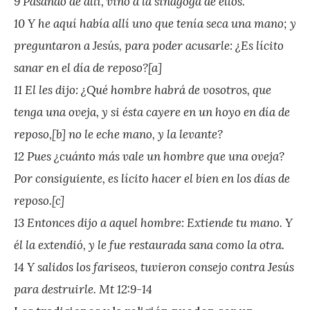
9 Pasando de allí, vino a la sinagoga de ellos.
r
10 Y he aquí había allí uno que tenía seca una mano; y
e
preguntaron a Jesús, para poder acusarle: ¿Es lícito
z
sanar en el día de reposo?[a]
11 El les dijo: ¿Qué hombre habrá de vosotros, que
tenga una oveja, y si ésta cayere en un hoyo en día de
reposo,[b] no le eche mano, y la levante?
12 Pues ¿cuánto más vale un hombre que una oveja?
Por consiguiente, es lícito hacer el bien en los días de
reposo.[c]
13 Entonces dijo a aquel hombre: Extiende tu mano. Y
él la extendió, y le fue restaurada sana como la otra.
14 Y salidos los fariseos, tuvieron consejo contra Jesús
para destruirle. Mt 12:9-14