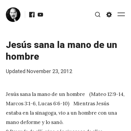
Skip
Facebook
Youtube
to
Me
Search
Settings
content
Jesús sana la mano de un
hombre
Posted
Updated
November 23, 2012
b
on
y
Jesús sana la mano de un hombre (Mateo 12:9-14,
J
Marcos 3:1-6, Lucas 6:6-10) Mientras Jesús
A
estaba en la sinagoga, vio a un hombre con una
P
mano deforme y lo sanó.
é