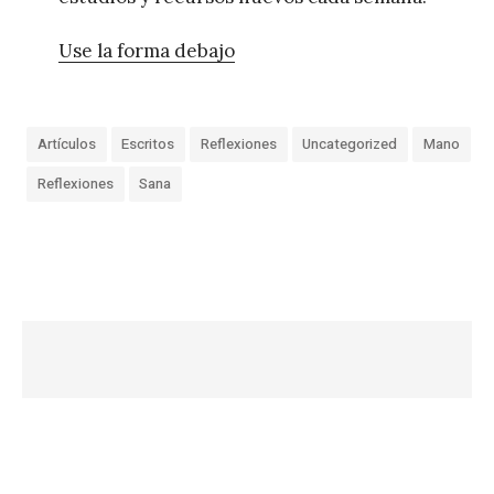
Use la forma debajo
Artículos
Escritos
Reflexiones
Uncategorized
Mano
Reflexiones
Sana
«
J
e
s
ú
s
s