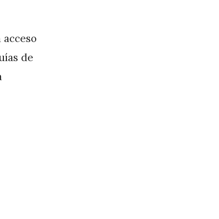
a acceso
guías de
a