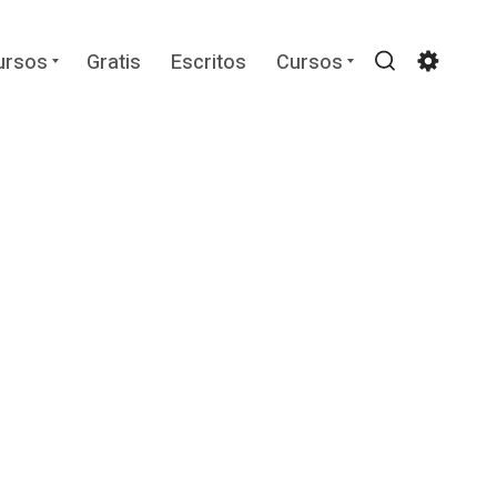
Expand
Expand
ursos
Gratis
Escritos
Cursos
child
child
Search
Settin
menu
menu