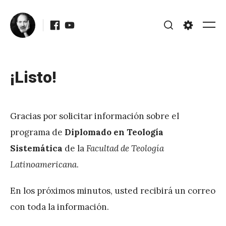
Skip
Facebook
Youtube
to
Me
Search
Settings
content
¡Listo!
Posted
Updated
on
April 5,
b
2023
Gracias por solicitar información sobre el
y
programa de
Diplomado en Teología
J
Sistemática
de la
Facultad de Teología
A
Latinoamericana
.
P
é
En los próximos minutos, usted recibirá un correo
r
con toda la información.
e