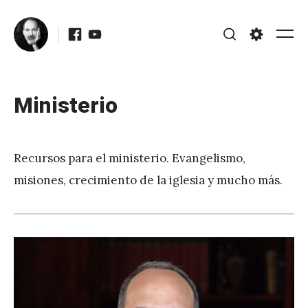
Skip
Facebook
Youtube
to
Me
Search
Settings
content
Ministerio
Posted
Updated
on
July 8,
b
2021
Recursos para el ministerio. Evangelismo,
y
misiones, crecimiento de la iglesia y mucho más.
J
A
P
é
r
e