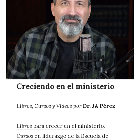
z
Creciendo en el ministerio
Libros, Cursos y Videos por
Dr. JA Pérez
Libros
para crecer en el ministerio
.
Cursos
en liderazgo de la Escuela de