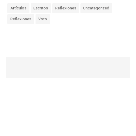
Artículos
Escritos
Reflexiones
Uncategorized
Reflexiones
Voto
«
¿
C
u
a
n
t
o
s
V