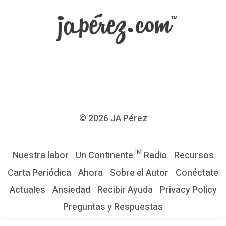
A
L
I
E
N
T
E
S
© 2026
JA Pérez
s
e
Nuestra labor
Un Continente™ Radio
Recursos
p
Carta Periódica
Ahora
Sobre el Autor
Conéctate
a
Actuales
Ansiedad
Recibir Ayuda
Privacy Policy
r
Preguntas y Respuestas
a