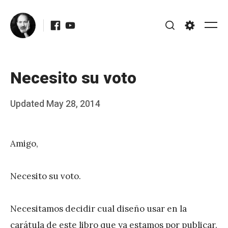
Skip
Facebook
Youtube
to
Me
Search
Settings
content
Necesito su voto
Posted
Updated
May 28, 2014
b
on
y
Amigo,
J
A
Necesito su voto.
P
é
Necesitamos decidir cual diseño usar en la
r
carátula de este libro que ya estamos por publicar.