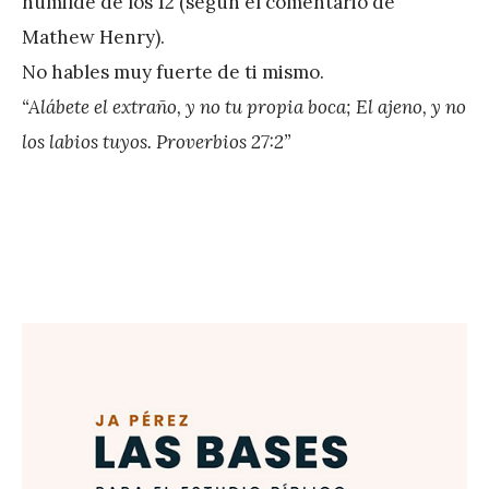
humilde de los 12 (según el comentario de
r
Mathew Henry).
e
No hables muy fuerte de ti mismo.
z
“Alábete el extraño, y no tu propia boca; El ajeno, y no
los labios tuyos. Proverbios 27:2”