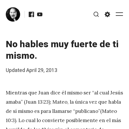
Skip
Facebook
Youtube
to
Me
Search
Settings
content
No hables muy fuerte de ti
mismo.
Posted
Updated
April 29, 2013
b
on
y
Mientras que Juan dice él mismo ser “al cual Jesús
J
amaba” (Juan 13:23); Mateo, la única vez que habla
A
de sí mismo es para llamarse “publicano”(Mateo
P
10:3). Lo cual lo convierte posiblemente en el más
é