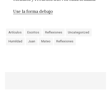
Use la forma debajo
Artículos
Escritos
Reflexiones
Uncategorized
Humildad
Juan
Mateo
Reflexiones
«
¿
E
r
e
s
u