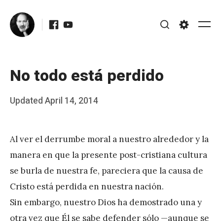
Skip
Facebook
Youtube
to
Me
Search
Settings
content
No todo está perdido
Posted
Updated
April 14, 2014
b
on
y
Al ver el derrumbe moral a nuestro alrededor y la
J
manera en que la presente post-cristiana cultura
A
se burla de nuestra fe, pareciera que la causa de
P
Cristo está perdida en nuestra nación.
é
Sin embargo, nuestro Dios ha demostrado una y
r
otra vez que Él se sabe defender sólo —aunque se