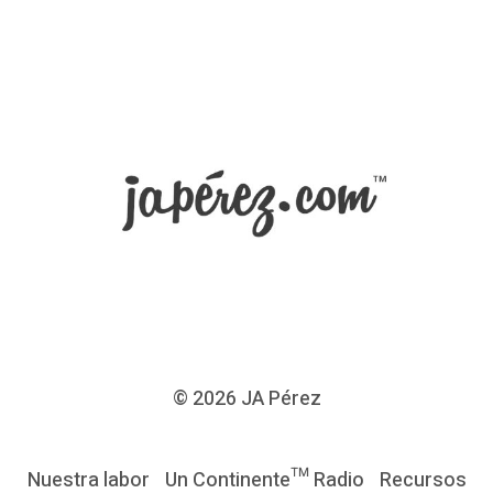
o
l
l
e
v
a
u
n
a
l
i
s
© 2026
JA Pérez
t
a
Nuestra labor
Un Continente™ Radio
Recursos