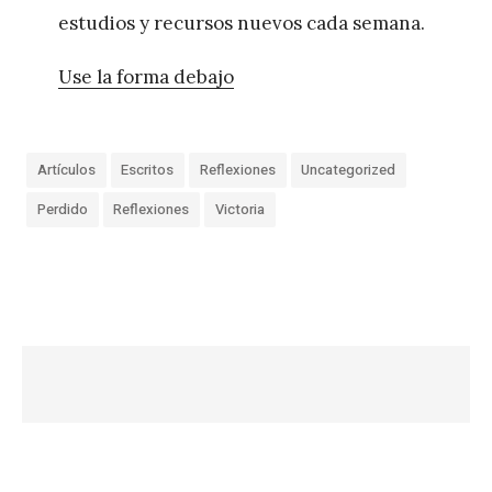
estudios y recursos nuevos cada semana.
Use la forma debajo
Artículos
Escritos
Reflexiones
Uncategorized
Perdido
Reflexiones
Victoria
«
D
i
o
s
n