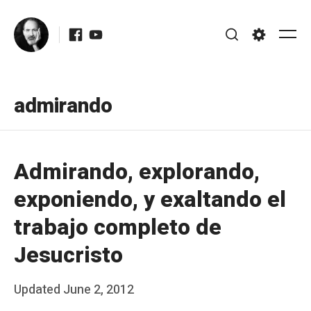
Skip
Facebook
Youtube
to
Me
Search
Settings
content
admirando
Admirando, explorando,
exponiendo, y exaltando el
trabajo completo de
Jesucristo
Posted
Updated
June 2, 2012
b