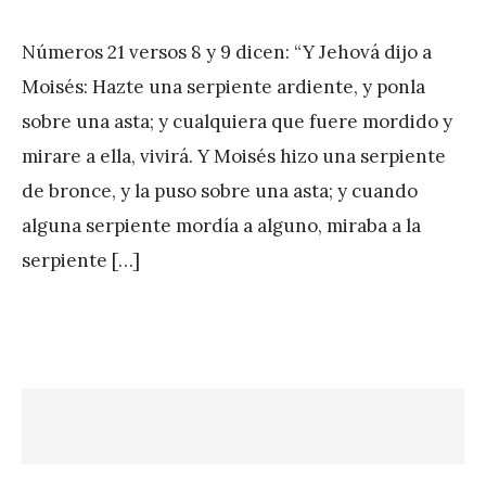
on
y
Números 21 versos 8 y 9 dicen: “Y Jehová dijo a
J
Moisés: Hazte una serpiente ardiente, y ponla
A
sobre una asta; y cualquiera que fuere mordido y
P
mirare a ella, vivirá. Y Moisés hizo una serpiente
é
de bronce, y la puso sobre una asta; y cuando
r
alguna serpiente mordía a alguno, miraba a la
e
serpiente […]
z