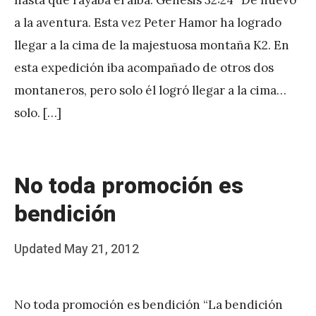
A
a la aventura. Esta vez Peter Hamor ha logrado
P
llegar a la cima de la majestuosa montaña K2. En
é
esta expedición iba acompañado de otros dos
r
montaneros, pero solo él logró llegar a la cima…
e
solo. […]
z
No toda promoción es
bendición
Posted
Updated
May 21, 2012
b
on
y
No toda promoción es bendición “La bendición
J