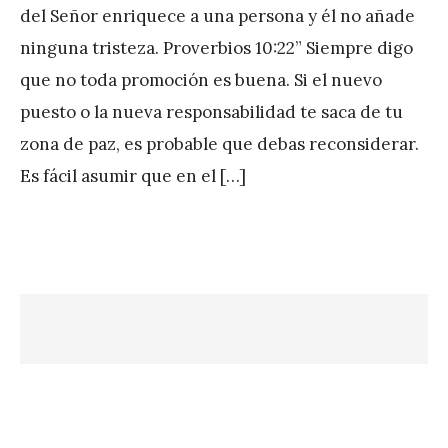
del Señor enriquece a una persona y él no añade
A
ninguna tristeza. Proverbios 10:22” Siempre digo
P
que no toda promoción es buena. Si el nuevo
é
puesto o la nueva responsabilidad te saca de tu
r
zona de paz, es probable que debas reconsiderar.
e
Es fácil asumir que en el […]
z