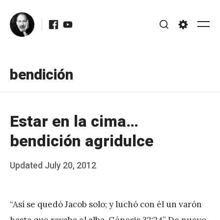
Skip
Facebook
Youtube
to
Me
Search
Settings
content
bendición
Estar en la cima…
bendición agridulce
Posted
Updated
July 20, 2012
b
on
y
“Así se quedó Jacob solo; y luchó con él un varón
J
hasta que rayaba el alba. Génesis 32:24” De nuevo