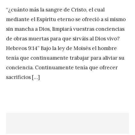
y
“¿cuánto más la sangre de Cristo, el cual
J
mediante el Espíritu eterno se ofreció a sí mismo
A
sin mancha a Dios, limpiará vuestras conciencias
P
de obras muertas para que sirváis al Dios vivo?
é
Hebreos 9:14” Bajo la ley de Moisés el hombre
r
tenía que continuamente trabajar para aliviar su
e
conciencia. Continuamente tenía que ofrecer
z
sacrificios […]