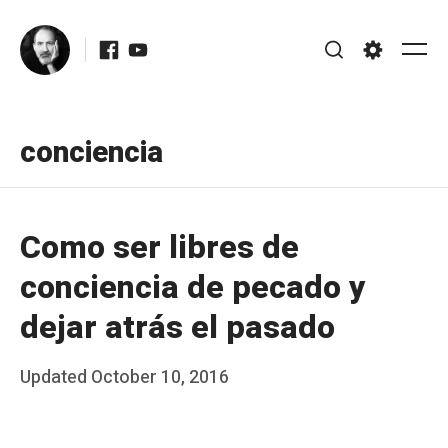
Skip
Facebook
Youtube
to
Me
Search
Settings
content
conciencia
Como ser libres de
conciencia de pecado y
dejar atrás el pasado
Posted
Updated
October 10, 2016
b
on
y