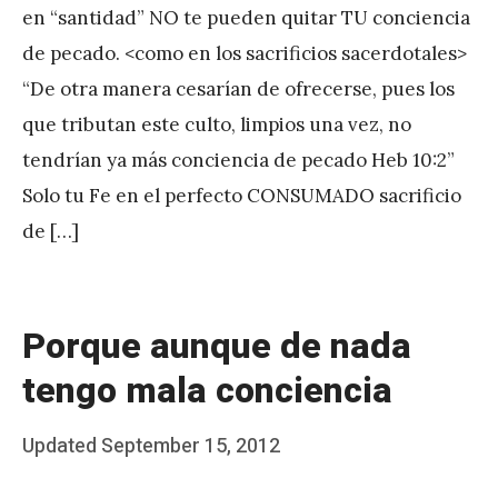
en “santidad” NO te pueden quitar TU conciencia
A
de pecado. <como en los sacrificios sacerdotales>
P
“De otra manera cesarían de ofrecerse, pues los
é
que tributan este culto, limpios una vez, no
r
tendrían ya más conciencia de pecado Heb 10:2”
e
Solo tu Fe en el perfecto CONSUMADO sacrificio
z
de […]
Porque aunque de nada
tengo mala conciencia
Posted
Updated
September 15, 2012
b
on