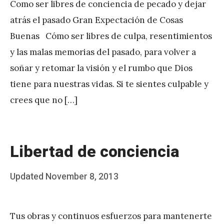
Como ser libres de conciencia de pecado y dejar
J
atrás el pasado Gran Expectación de Cosas
A
Buenas Cómo ser libres de culpa, resentimientos
P
y las malas memorias del pasado, para volver a
é
soñar y retomar la visión y el rumbo que Dios
r
tiene para nuestras vidas. Si te sientes culpable y
e
crees que no […]
z
Libertad de conciencia
Posted
Updated
November 8, 2013
b
on
y
Tus obras y continuos esfuerzos para mantenerte
J