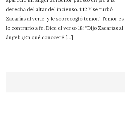
A
derecha del altar del incienso. 1:12 Y se turbó
P
Zacarías al verle, y le sobrecogió temor.” Temor es
é
lo contrario a fe. Dice el verso 18: “Dijo Zacarías al
r
ángel: ¿En qué conoceré […]
e
z