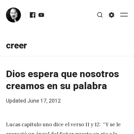
Skip
Facebook
Youtube
to
Me
Search
Settings
content
creer
Dios espera que nosotros
creamos en su palabra
Posted
Updated
June 17, 2012
b
on
y
Lucas capítulo uno dice el verso 11 y 12: “Y se le
J
apareció un ángel del Señor puesto en pie a la