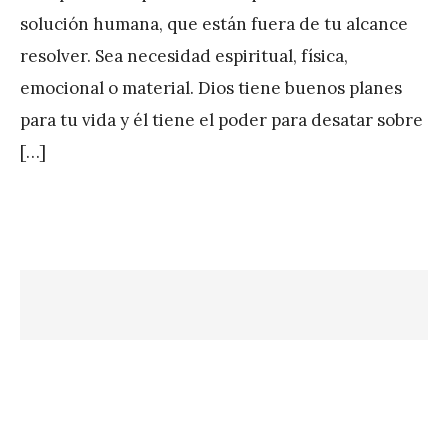
P
solución humana, que están fuera de tu alcance
é
resolver. Sea necesidad espiritual, física,
r
emocional o material. Dios tiene buenos planes
e
para tu vida y él tiene el poder para desatar sobre
z
[…]