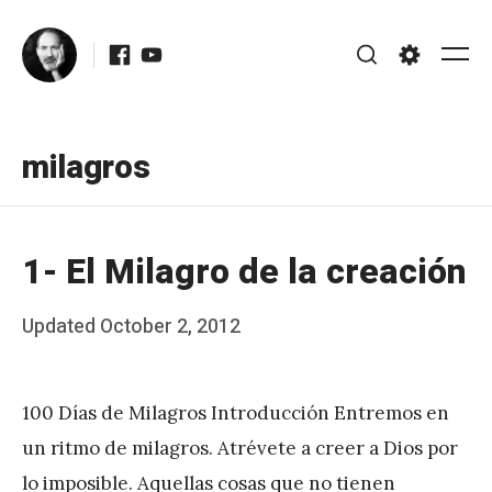
Skip
Facebook
Youtube
to
Me
Search
Settings
content
milagros
1- El Milagro de la creación
Posted
Updated
October 2, 2012
b
on
y
100 Días de Milagros Introducción Entremos en
J
un ritmo de milagros. Atrévete a creer a Dios por
A
lo imposible. Aquellas cosas que no tienen