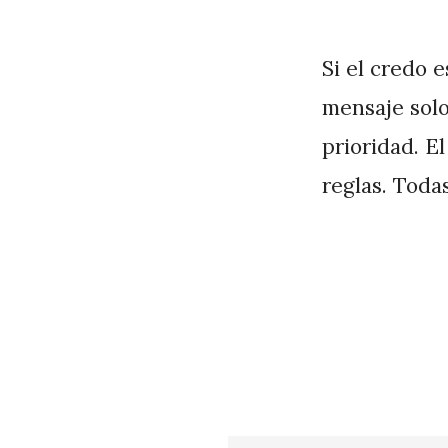
on
y
J
Si el credo 
A
mensaje solo
P
prioridad. E
é
reglas. Toda
r
e
z