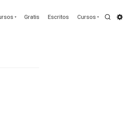
Expand
Expand
ursos
Gratis
Escritos
Cursos
child
child
Search
Settin
menu
menu