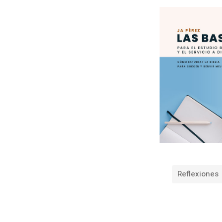
Reflexiones
«
P