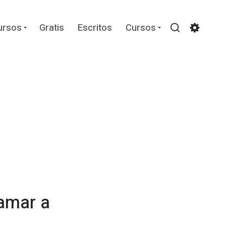
Expand
Expand
ursos
Gratis
Escritos
Cursos
child
child
Search
Settin
menu
menu
 amar a