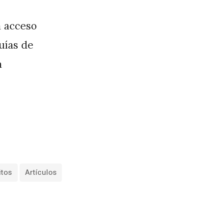
a acceso
guías de
a
itos
Artículos