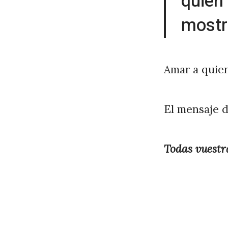
quien 
P
mostr
é
r
e
Amar a quien
z
El mensaje d
Todas vuestra