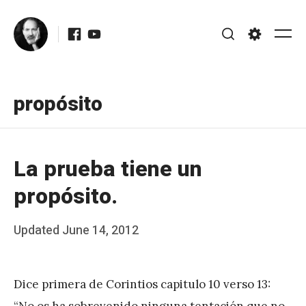
Skip
Facebook
Youtube
to
Me
Search
Settings
content
propósito
La prueba tiene un
propósito.
Posted
Updated
June 14, 2012
b
on
y
Dice primera de Corintios capitulo 10 verso 13:
J
“No os ha sobrevenido ninguna tentación que no