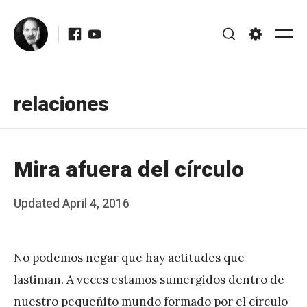
Skip
Facebook
Youtube
to
Me
Search
Settings
content
relaciones
Mira afuera del círculo
Posted
Updated
April 4, 2016
b
on
y
No podemos negar que hay actitudes que
J
lastiman. A veces estamos sumergidos dentro de
A
nuestro pequeñito mundo formado por el círculo