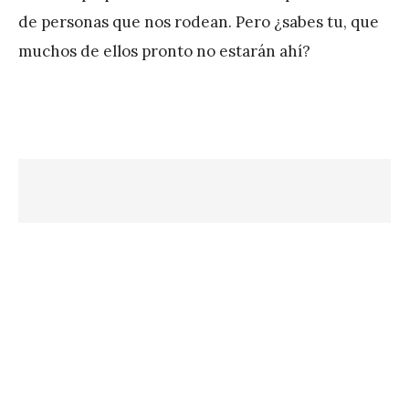
P
de personas que nos rodean. Pero ¿sabes tu, que
é
muchos de ellos pronto no estarán ahí?
r
e
z