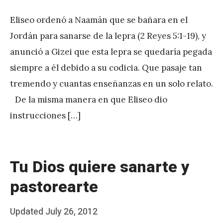
y
Eliseo ordenó a Naamán que se bañara en el
J
Jordán para sanarse de la lepra (2 Reyes 5:1-19), y
A
anunció a Gizei que esta lepra se quedaría pegada
P
siempre a él debido a su codicia. Que pasaje tan
é
tremendo y cuantas enseñanzas en un solo relato.
r
De la misma manera en que Eliseo dio
e
instrucciones […]
z
Tu Dios quiere sanarte y
pastorearte
Posted
Updated
July 26, 2012
b