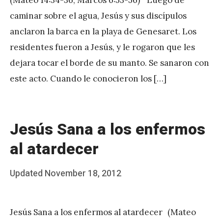
A
caminar sobre el agua, Jesús y sus discípulos
P
anclaron la barca en la playa de Genesaret. Los
é
residentes fueron a Jesús, y le rogaron que les
r
dejara tocar el borde de su manto. Se sanaron con
e
este acto. Cuando le conocieron los […]
z
Jesús Sana a los enfermos
al atardecer
Posted
Updated
November 18, 2012
b
on
y
Jesús Sana a los enfermos al atardecer (Mateo
J