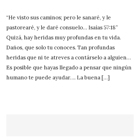
on
y
“He visto sus caminos; pero le sanaré, y le
J
pastorearé, y le daré consuelo… Isaías 57:18”
A
Quizá, hay heridas muy profundas en tu vida.
P
Daños, que solo tu conoces. Tan profundas
é
heridas que ni te atreves a contárselo a alguien…
r
Es posible que hayas llegado a pensar que ningún
e
humano te puede ayudar…. La buena […]
z