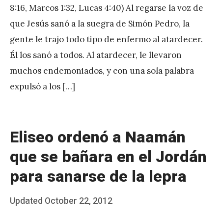
8:16, Marcos 1:32, Lucas 4:40) Al regarse la voz de
A
que Jesús sanó a la suegra de Simón Pedro, la
P
gente le trajo todo tipo de enfermo al atardecer.
é
Él los sanó a todos. Al atardecer, le llevaron
r
muchos endemoniados, y con una sola palabra
e
expulsó a los […]
z
Eliseo ordenó a Naamán
que se bañara en el Jordán
para sanarse de la lepra
Posted
Updated
October 22, 2012
b
on