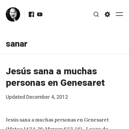
Skip
Facebook
Youtube
to
Me
Search
Settings
content
sanar
Jesús sana a muchas
personas en Genesaret
Posted
Updated
December 4, 2012
b
on
y
Jesús sana a muchas personas en Genesaret
J
(Mateo 14:34-36; Marcos 6:53-56) Luego de