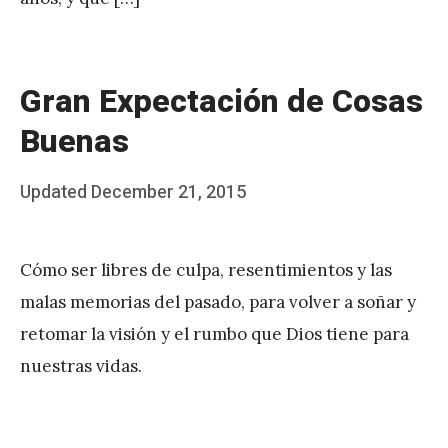
Gran Expectación de Cosas
Buenas
Posted
Updated
December 21, 2015
b
on
y
Cómo ser libres de culpa, resentimientos y las
J
malas memorias del pasado, para volver a soñar y
A
retomar la visión y el rumbo que Dios tiene para
P
nuestras vidas.
é
r
e