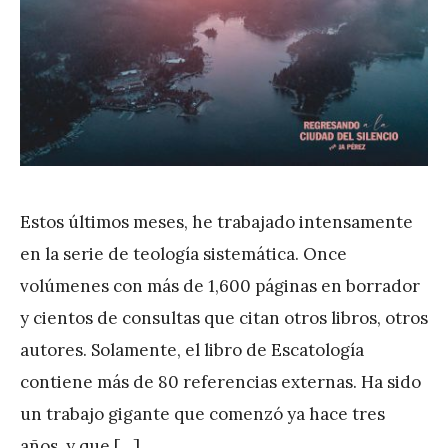
A
P
é
r
e
z
Estos últimos meses, he trabajado intensamente
en la serie de teología sistemática. Once
volúmenes con más de 1,600 páginas en borrador
y cientos de consultas que citan otros libros, otros
autores. Solamente, el libro de Escatología
contiene más de 80 referencias externas. Ha sido
un trabajo gigante que comenzó ya hace tres
años, y que […]