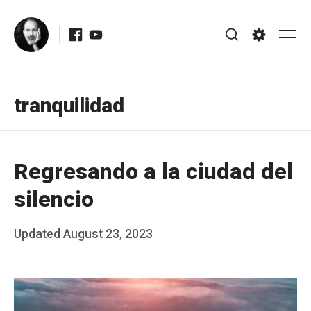
Skip
Facebook
Youtube
to
Me
Search
Settings
content
tranquilidad
Regresando a la ciudad del
silencio
Posted
Updated
August 23, 2023
b
on
y
J