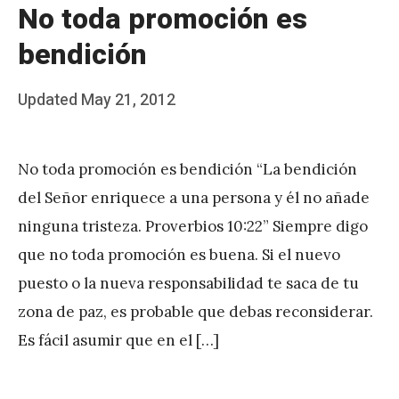
No toda promoción es
z
bendición
Posted
Updated
May 21, 2012
b
on
y
No toda promoción es bendición “La bendición
J
del Señor enriquece a una persona y él no añade
A
ninguna tristeza. Proverbios 10:22” Siempre digo
P
que no toda promoción es buena. Si el nuevo
é
puesto o la nueva responsabilidad te saca de tu
r
zona de paz, es probable que debas reconsiderar.
e
Es fácil asumir que en el […]
z